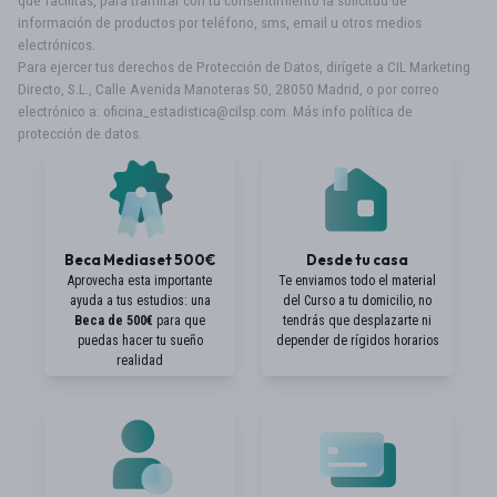
que facilitas, para tramitar con tu consentimiento la solicitud de
información de productos por teléfono, sms, email u otros medios
electrónicos.
Para ejercer tus derechos de Protección de Datos, dirígete a CIL Marketing
Directo, S.L., Calle Avenida Manoteras 50, 28050 Madrid, o por correo
electrónico a: oficina_estadistica@cilsp.com. Más info
política de
protección de datos
.
Beca Mediaset 500€
Desde tu casa
Aprovecha esta importante
Te enviamos todo el material
ayuda a tus estudios: una
del Curso a tu domicilio, no
Beca de 500€
para que
tendrás que desplazarte ni
puedas hacer tu sueño
depender de rígidos horarios
realidad