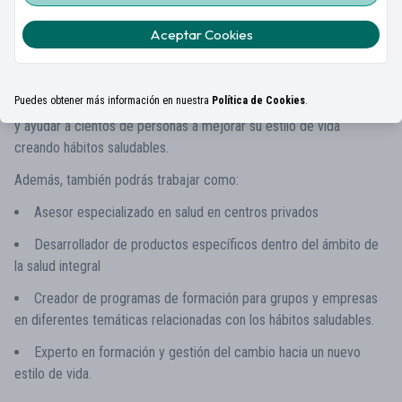
Salidas Profesionales
Aceptar Cookies
Al finalizar el Curso estarás preparado para trabajar como Coach
Puedes obtener más información en nuestra
Política de Cookies
.
de salud integral. Podrás desarrollar tu actividad como autónomo
y ayudar a cientos de personas a mejorar su estilo de vida
creando hábitos saludables.
Además, también podrás trabajar como:
Asesor especializado en salud en centros privados
Desarrollador de productos específicos dentro del ámbito de
la salud integral
Creador de programas de formación para grupos y empresas
en diferentes temáticas relacionadas con los hábitos saludables.
Experto en formación y gestión del cambio hacia un nuevo
estilo de vida.